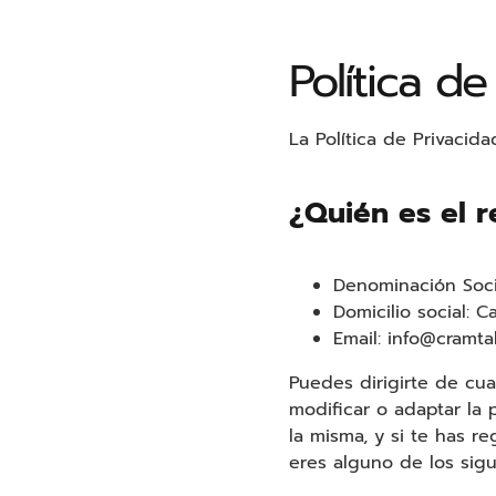
Saltar
al
Política de
contenido
La Política de Privaci
¿Quién es el r
Denominación Socia
Domicilio social: C
Email:
info@cramta
Puedes dirigirte de cu
modificar o adaptar la
la misma, y si te has re
eres alguno de los sigu