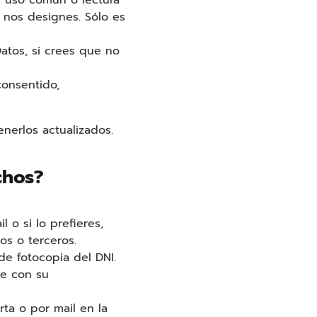
de uso común o lectura
 nos designes. Sólo es
atos, si crees que no
consentido,
nerlos actualizados.
chos?
 o si lo prefieres,
os o terceros.
e fotocopia del DNI.
me con su
ta o por mail en la