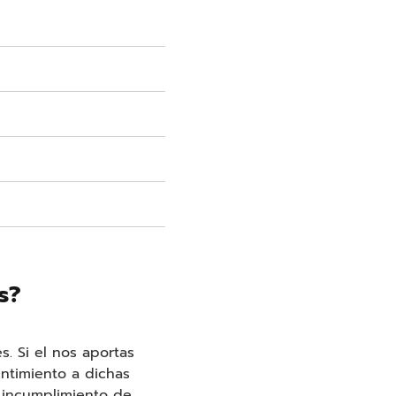
s?
s. Si el nos aportas
entimiento a dichas
l incumplimiento de