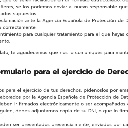
, que te serán facilitados en un formato estructurado, 
efieres, se los podemos enviar al nuevo responsable que
nados supuestos.
eclamación ante la Agencia Española de Protección de D
 correctamente.
ntimiento para cualquier tratamiento para el que hayas 
ento.
 dato, te agradecemos que nos lo comuniques para mante
rmulario para el ejercicio de Dere
s para el ejercicio de tus derechos, pídenoslos por email
laborados por la Agencia Española de Protección de Dat
 deben ir firmados electrónicamente o ser acompañados d
lguien, debes adjuntarnos copia de su DNI, o que lo fir
ueden ser presentados presencialmente, enviados por car