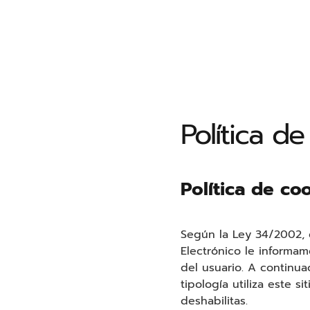
Saltar
al
contenido
Política d
Política de co
Según la Ley 34/2002, d
Electrónico le informam
del usuario. A continua
tipología utiliza este 
deshabilitas.