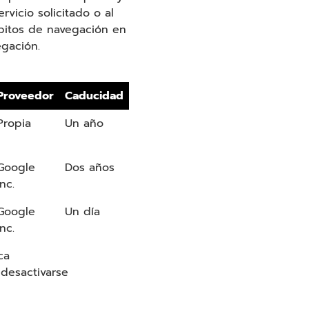
vicio solicitado o al
ábitos de navegación en
egación.
Proveedor
Caducidad
Propia
Un año
Google
Dos años
Inc.
Google
Un día
Inc.
ca
esactivarse