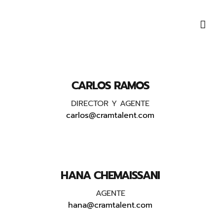
Saltar
al
contenido
CARLOS RAMOS
DIRECTOR Y AGENTE
carlos@cramtalent.com
HANA CHEMAISSANI
AGENTE
hana@cramtalent.com