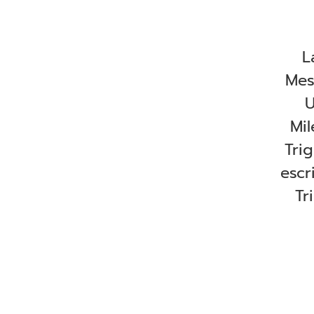
L
Mes
U
Mil
Tri
escr
Tr