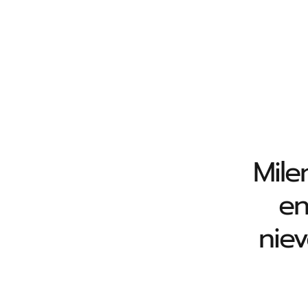
Saltar
al
contenido
Mile
en
niev