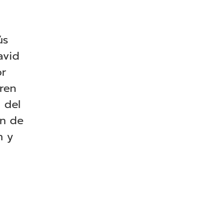
ús
avid
or
iren
 del
ón de
n y