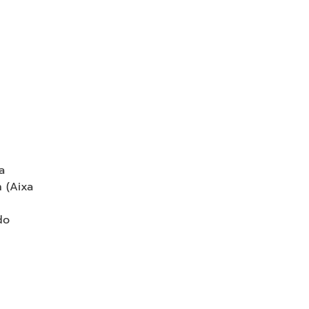
a
n (Aixa
a
do