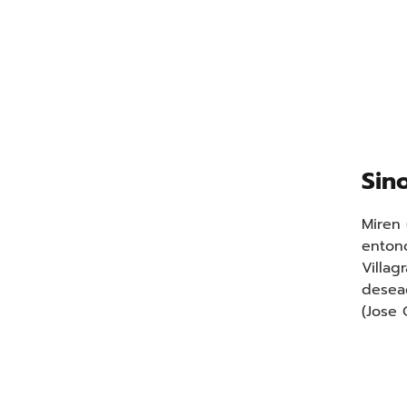
Sin
Miren 
entonc
Villag
desead
(Jose 