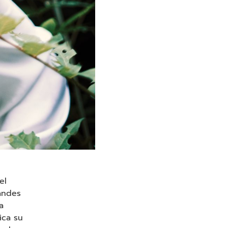
el
randes
a
ica su