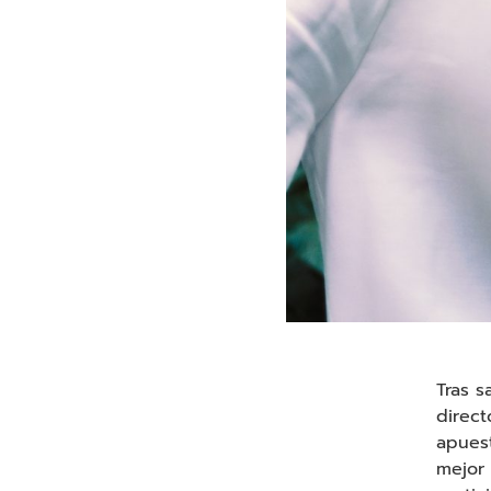
Tras s
direct
apuest
mejor 