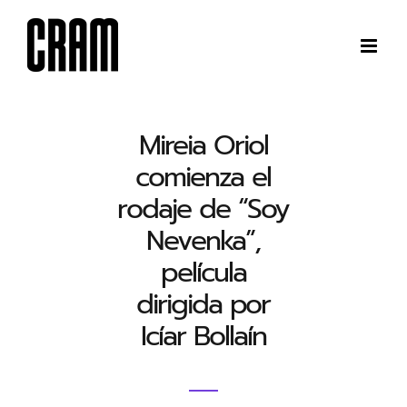
Saltar
al
contenido
Mireia Oriol
comienza el
rodaje de “Soy
Nevenka”,
película
dirigida por
Icíar Bollaín