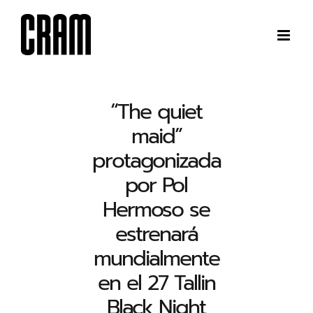
Saltar
al
contenido
“The quiet
maid”
protagonizada
por Pol
Hermoso se
estrenará
mundialmente
en el 27 Tallin
Black Night